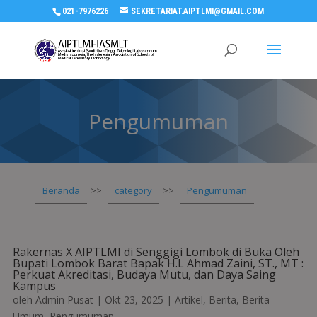
021-7976226
SEKRETARIAT.AIPTLMI@GMAIL.COM
Pengumuman
Beranda
>>
category
>>
Pengumuman
Rakernas X AIPTLMI di Senggigi Lombok di Buka Oleh
Bupati Lombok Barat Bapak H.L Ahmad Zaini, ST., MT :
Perkuat Akreditasi, Budaya Mutu, dan Daya Saing
Kampus
oleh
Admin Pusat
|
Okt 23, 2025
|
Artikel
,
Berita
,
Berita
Umum
,
Pengumuman