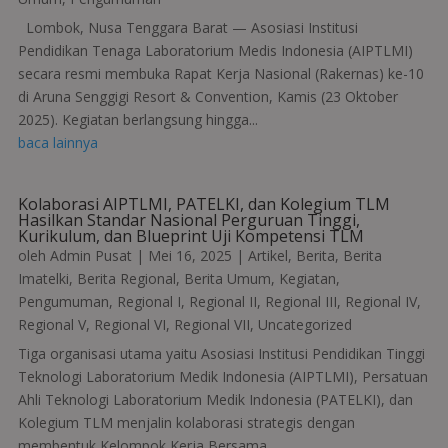
Lombok, Nusa Tenggara Barat — Asosiasi Institusi
Pendidikan Tenaga Laboratorium Medis Indonesia (AIPTLMI)
secara resmi membuka Rapat Kerja Nasional (Rakernas) ke-10
di Aruna Senggigi Resort & Convention, Kamis (23 Oktober
2025). Kegiatan berlangsung hingga...
baca lainnya
Kolaborasi AIPTLMI, PATELKI, dan Kolegium TLM
Hasilkan Standar Nasional Perguruan Tinggi,
Kurikulum, dan Blueprint Uji Kompetensi TLM
oleh
Admin Pusat
|
Mei 16, 2025
|
Artikel
,
Berita
,
Berita
Imatelki
,
Berita Regional
,
Berita Umum
,
Kegiatan
,
Pengumuman
,
Regional I
,
Regional II
,
Regional III
,
Regional IV
,
Regional V
,
Regional VI
,
Regional VII
,
Uncategorized
Tiga organisasi utama yaitu Asosiasi Institusi Pendidikan Tinggi
Teknologi Laboratorium Medik Indonesia (AIPTLMI), Persatuan
Ahli Teknologi Laboratorium Medik Indonesia (PATELKI), dan
Kolegium TLM menjalin kolaborasi strategis dengan
membentuk Kelompok Kerja Bersama,...