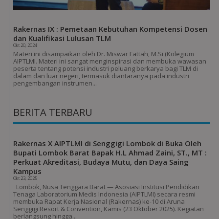
Rakernas IX : Pemetaan Kebutuhan Kompetensi Dosen
dan Kualifikasi Lulusan TLM
Okt 20, 2024
Materi ini disampaikan oleh Dr. Miswar Fattah, M.Si (Kolegium
AIPTLMI. Materi ini sangat menginspirasi dan membuka wawasan
peserta tentang potensi industri peluang berkarya bagi TLM di
dalam dan luar negeri, termasuk diantaranya pada industri
pengembangan instrumen...
BERITA TERBARU
Rakernas X AIPTLMI di Senggigi Lombok di Buka Oleh
Bupati Lombok Barat Bapak H.L Ahmad Zaini, ST., MT :
Perkuat Akreditasi, Budaya Mutu, dan Daya Saing
Kampus
Okt 23, 2025
Lombok, Nusa Tenggara Barat — Asosiasi Institusi Pendidikan
Tenaga Laboratorium Medis Indonesia (AIPTLMI) secara resmi
membuka Rapat Kerja Nasional (Rakernas) ke-10 di Aruna
Senggigi Resort & Convention, Kamis (23 Oktober 2025). Kegiatan
berlangsung hingga...