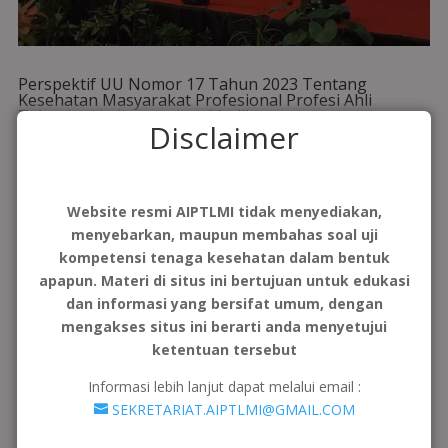
Perspektif UU Nomor 17 Tahun 2023 Tentang
Kesehatan Masyarakat Profesional Profesi Ahli
Teknologi Laboratorium Medik
Disclaimer
oleh
Admin Pusat
|
Okt 19, 2024
|
Artikel
,
Berita
,
Berita
Imatelki
,
Berita Regional
,
Berita Umum
,
Kegiatan
,
Pengumuman
,
Regional I
,
Regional II
,
Regional III
,
Regional IV
,
Regional V
,
Regional VI
,
Regional VII
,
Uncategorized
Website resmi AIPTLMI tidak menyediakan,
Materi ini disampaikan oleh Bapak Aly Kafesa pada Rakernas IX
menyebarkan, maupun membahas soal uji
AIPTLMI di Kota Padang. Meskipun UU Nomor 17 Tahun 2023
kompetensi tenaga kesehatan dalam bentuk
memberikan landasan hukum yang lebih kuat bagi profesi
apapun. Materi di situs ini bertujuan untuk edukasi
ATLM, terdapat sejumlah tantangan yang harus dihadapi. Salah
dan informasi yang bersifat umum, dengan
satunya adalah peningkatan...
mengakses situs ini berarti anda menyetujui
baca lainnya
ketentuan tersebut
Informasi lebih lanjut dapat melalui email :
SEKRETARIAT.AIPTLMI@GMAIL.COM