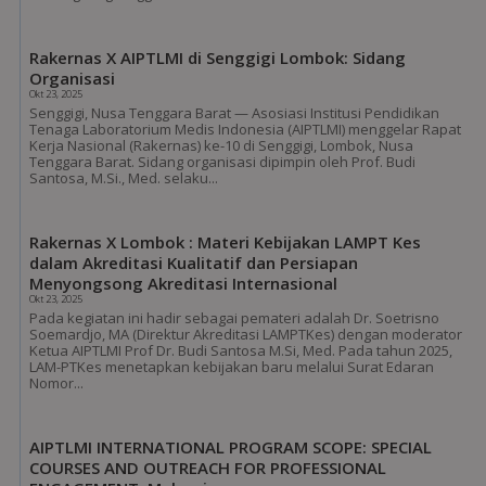
Rakernas X AIPTLMI di Senggigi Lombok: Sidang
Organisasi
Okt 23, 2025
Senggigi, Nusa Tenggara Barat — Asosiasi Institusi Pendidikan
Tenaga Laboratorium Medis Indonesia (AIPTLMI) menggelar Rapat
Kerja Nasional (Rakernas) ke-10 di Senggigi, Lombok, Nusa
Tenggara Barat. Sidang organisasi dipimpin oleh Prof. Budi
Santosa, M.Si., Med. selaku...
Rakernas X Lombok : Materi Kebijakan LAMPT Kes
dalam Akreditasi Kualitatif dan Persiapan
Menyongsong Akreditasi Internasional
Okt 23, 2025
Pada kegiatan ini hadir sebagai pemateri adalah Dr. Soetrisno
Soemardjo, MA (Direktur Akreditasi LAMPTKes) dengan moderator
Ketua AIPTLMI Prof Dr. Budi Santosa M.Si, Med. Pada tahun 2025,
LAM-PTKes menetapkan kebijakan baru melalui Surat Edaran
Nomor...
AIPTLMI INTERNATIONAL PROGRAM SCOPE: SPECIAL
COURSES AND OUTREACH FOR PROFESSIONAL