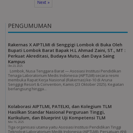
Next »
PENGUMUMAN
Rakernas X AIPTLMI di Senggigi Lombok di Buka Oleh
Bupati Lombok Barat Bapak H.L Ahmad Zaini, ST., MT :
Perkuat Akreditasi, Budaya Mutu, dan Daya Saing
Kampus
Okt 23, 2025
Lombok, Nusa Tenggara Barat — Asosiasi Institusi Pendidikan
Tenaga Laboratorium Medis Indonesia (AIPTLMI) secara resmi
membuka Rapat Kerja Nasional (Rakernas) ke-10 di Aruna
Senggigi Resort & Convention, Kamis (23 Oktober 2025). Kegiatan
berlangsung hingga...
Kolaborasi AIPTLMI, PATELKI, dan Kolegium TLM
Hasilkan Standar Nasional Perguruan Tinggi,
Kurikulum, dan Blueprint Uji Kompetensi TLM
Mei 16, 2025
Tiga organisasi utama yaitu Asosiasi Institusi Pendidikan Tinggi
Teknologi Laboratorium Medik Indonesia (AIPTLMI), Persatuan Ahli