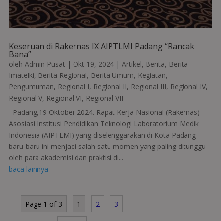
Keseruan di Rakernas IX AIPTLMI Padang “Rancak
Bana”
oleh
Admin Pusat
|
Okt 19, 2024
|
Artikel
,
Berita
,
Berita
Imatelki
,
Berita Regional
,
Berita Umum
,
Kegiatan
,
Pengumuman
,
Regional I
,
Regional II
,
Regional III
,
Regional IV
,
Regional V
,
Regional VI
,
Regional VII
Padang,19 Oktober 2024. Rapat Kerja Nasional (Rakernas)
Asosiasi Institusi Pendidikan Teknologi Laboratorium Medik
Indonesia (AIPTLMI) yang diselenggarakan di Kota Padang
baru-baru ini menjadi salah satu momen yang paling ditunggu
oleh para akademisi dan praktisi di...
baca lainnya
Page 1 of 3
1
2
3