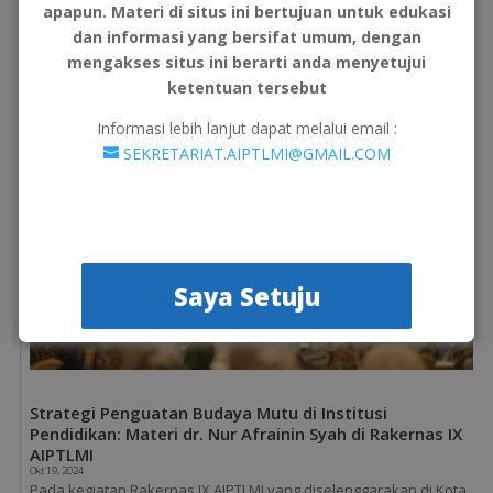
Standar ini disusun sebagai acuan utama penyelenggaraan
apapun. Materi di situs ini bertujuan untuk edukasi
pendidikan di institusi...
dan informasi yang bersifat umum, dengan
mengakses situs ini berarti anda menyetujui
ketentuan tersebut
Informasi lebih lanjut dapat melalui email :
SEKRETARIAT.AIPTLMI@GMAIL.COM
Saya Setuju
Strategi Penguatan Budaya Mutu di Institusi
Pendidikan: Materi dr. Nur Afrainin Syah di Rakernas IX
AIPTLMI
Okt 19, 2024
Pada kegiatan Rakernas IX AIPTLMI yang diselenggarakan di Kota