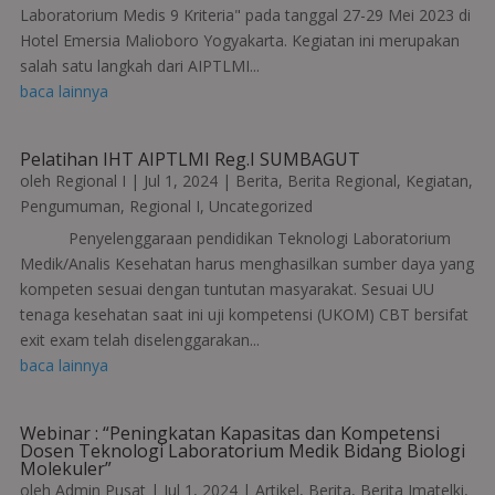
Laboratorium Medis 9 Kriteria" pada tanggal 27-29 Mei 2023 di
Hotel Emersia Malioboro Yogyakarta. Kegiatan ini merupakan
salah satu langkah dari AIPTLMI...
baca lainnya
Pelatihan IHT AIPTLMI Reg.I SUMBAGUT
oleh
Regional I
|
Jul 1, 2024
|
Berita
,
Berita Regional
,
Kegiatan
,
Pengumuman
,
Regional I
,
Uncategorized
Penyelenggaraan pendidikan Teknologi Laboratorium
Medik/Analis Kesehatan harus menghasilkan sumber daya yang
kompeten sesuai dengan tuntutan masyarakat. Sesuai UU
tenaga kesehatan saat ini uji kompetensi (UKOM) CBT bersifat
exit exam telah diselenggarakan...
baca lainnya
Webinar : “Peningkatan Kapasitas dan Kompetensi
Dosen Teknologi Laboratorium Medik Bidang Biologi
Molekuler”
oleh
Admin Pusat
|
Jul 1, 2024
|
Artikel
,
Berita
,
Berita Imatelki
,