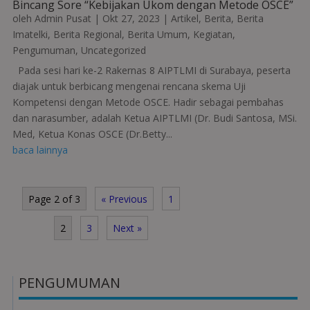
Bincang Sore “Kebijakan Ukom dengan Metode OSCE”
oleh
Admin Pusat
|
Okt 27, 2023
|
Artikel
,
Berita
,
Berita
Imatelki
,
Berita Regional
,
Berita Umum
,
Kegiatan
,
Pengumuman
,
Uncategorized
Pada sesi hari ke-2 Rakernas 8 AIPTLMI di Surabaya, peserta
diajak untuk berbicang mengenai rencana skema Uji
Kompetensi dengan Metode OSCE. Hadir sebagai pembahas
dan narasumber, adalah Ketua AIPTLMI (Dr. Budi Santosa, MSi.
Med, Ketua Konas OSCE (Dr.Betty...
baca lainnya
Page 2 of 3
« Previous
1
2
3
Next »
PENGUMUMAN