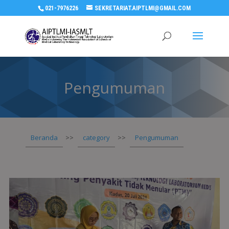
021-7976226
SEKRETARIAT.AIPTLMI@GMAIL.COM
Pengumuman
Beranda
>>
category
>>
Pengumuman