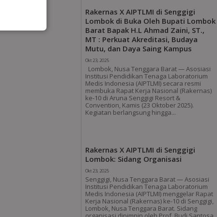
Rakernas X AIPTLMI di Senggigi
Lombok di Buka Oleh Bupati Lombok
Barat Bapak H.L Ahmad Zaini, ST.,
MT : Perkuat Akreditasi, Budaya
Mutu, dan Daya Saing Kampus
Okt 23, 2025
Lombok, Nusa Tenggara Barat — Asosiasi
Institusi Pendidikan Tenaga Laboratorium
Medis Indonesia (AIPTLMI) secara resmi
membuka Rapat Kerja Nasional (Rakernas)
ke-10 di Aruna Senggigi Resort &
Convention, Kamis (23 Oktober 2025).
Kegiatan berlangsung hingga...
Rakernas X AIPTLMI di Senggigi
Lombok: Sidang Organisasi
Okt 23, 2025
Senggigi, Nusa Tenggara Barat — Asosiasi
Institusi Pendidikan Tenaga Laboratorium
Medis Indonesia (AIPTLMI) menggelar Rapat
Kerja Nasional (Rakernas) ke-10 di Senggigi,
Lombok, Nusa Tenggara Barat. Sidang
organisasi dipimpin oleh Prof. Budi Santosa,