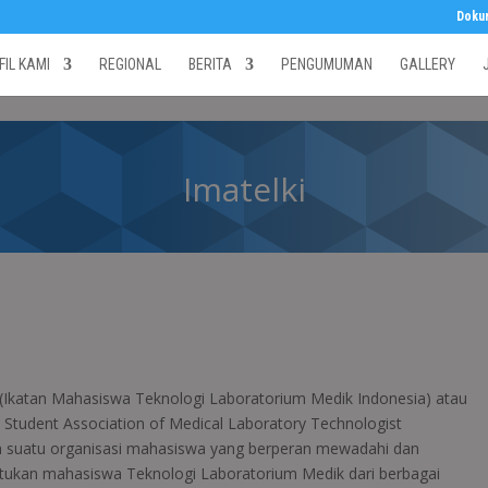
Doku
FIL KAMI
REGIONAL
BERITA
PENGUMUMAN
GALLERY
Imatelki
(Ikatan Mahasiswa Teknologi Laboratorium Medik Indonesia) atau
 Student Association of Medical Laboratory Technologist
 suatu organisasi mahasiswa yang berperan mewadahi dan
ukan mahasiswa Teknologi Laboratorium Medik dari berbagai