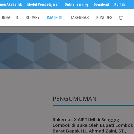
men Akademik
Modul Pembelajaran
Online learning
Download
Kontak
JURNAL
SURVEY
IMATELKI
RAKERNAS
KONGRES
PENGUMUMAN
Rakernas X AIPTLMI di Senggigi
Lombok di Buka Oleh Bupati Lombok
Barat Bapak H.L Ahmad Zaini, ST.,