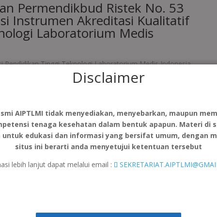
ran Permendikbud Ristek No. 53
 Instrumen Akreditasi Kualitatif
nologi Laboratorium Medis
si Pendidikan Tinggi Teknologi Laboratorium Medis Indonesia
Disclaimer
etua Umum AIPTLMI menjadi narasumber utama dalam membahas
esmi AIPTLMI tidak menyediakan, menyebarkan, maupun mem
mpetensi tenaga kesehatan dalam bentuk apapun. Materi di si
n untuk edukasi dan informasi yang bersifat umum, dengan 
situs ini berarti anda menyetujui ketentuan tersebut
utuhan Kompetensi Dosen dan
asi lebih lanjut dapat melalui email :
SEKRETARIAT.AIPTLMI@GMA
 (Kolegium AIPTLMI. Materi ini sangat menginspirasi dan membuka
rkarya bagi TLM di dalam dan luar negeri, termasuk diantaranya