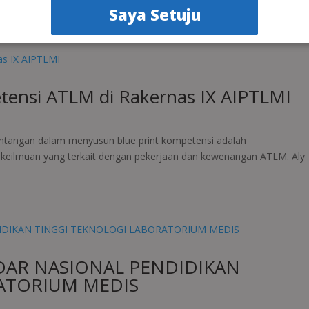
Saya Setuju
ensi ATLM di Rakernas IX AIPTLMI
tantangan dalam menyusun blue print kompetensi adalah
 keilmuan yang terkait dengan pekerjaan dan kewenangan ATLM. Aly
ANDAR NASIONAL PENDIDIKAN
ATORIUM MEDIS