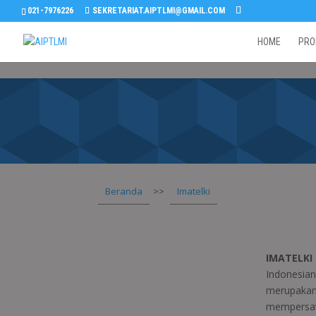
021-7976226
SEKRETARIAT.AIPTLMI@GMAIL.COM
HOME
PRO
Beranda
>>
Imatelki
IMATELKI
Indonesian
merupakan
mempersat