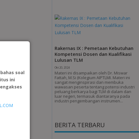
Rakernas IX : Pemetaan Kebutuhan
Kompetensi Dosen dan Kualifikasi
Lulusan TLM
Okt 20, 2024
bahas soal
Materi ini disampaikan oleh Dr. Miswar
Fattah, M.Si (Kolegium AIPTLMI. Materi ini
tus ini
sangat menginspirasi dan membuka
mengakses
wawasan peserta tentang potensi industri
peluang berkarya bagi TLM di dalam dan
luar negeri, termasuk diantaranya pada
industri pengembangan instrumen...
IL.COM
BERITA TERBARU