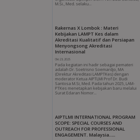
M.Si., Med. selaku...
Rakernas X Lombok : Materi
Kebijakan LAMPT Kes dalam
Akreditasi Kualitatif dan Persiapan
Menyongsong Akreditasi
Internasional
Okt 23, 2025
Pada kegiatan ini hadir sebagai pemateri
adalah Dr. Soetrisno Soemardjo, MA
(Direktur Akreditasi LAMPTKes) dengan
moderator Ketua AIPTLMI Prof Dr. Budi
Santosa M.Si, Med. Pada tahun 2025, LAM-
PTKes menetapkan kebijakan baru melalui
Surat Edaran Nomor...
AIPTLMI INTERNATIONAL PROGRAM
SCOPE: SPECIAL COURSES AND
OUTREACH FOR PROFESSIONAL
ENGAGEMENT. Malaysia…..