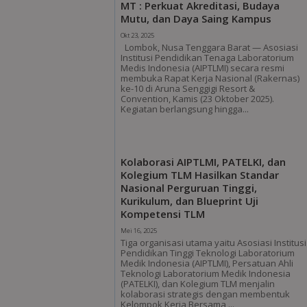
MT : Perkuat Akreditasi, Budaya
Mutu, dan Daya Saing Kampus
Okt 23, 2025
Lombok, Nusa Tenggara Barat — Asosiasi
Institusi Pendidikan Tenaga Laboratorium
Medis Indonesia (AIPTLMI) secara resmi
membuka Rapat Kerja Nasional (Rakernas)
ke-10 di Aruna Senggigi Resort &
Convention, Kamis (23 Oktober 2025).
Kegiatan berlangsung hingga...
Kolaborasi AIPTLMI, PATELKI, dan
Kolegium TLM Hasilkan Standar
Nasional Perguruan Tinggi,
Kurikulum, dan Blueprint Uji
Kompetensi TLM
Mei 16, 2025
Tiga organisasi utama yaitu Asosiasi Institusi
Pendidikan Tinggi Teknologi Laboratorium
Medik Indonesia (AIPTLMI), Persatuan Ahli
Teknologi Laboratorium Medik Indonesia
(PATELKI), dan Kolegium TLM menjalin
kolaborasi strategis dengan membentuk
Kelompok Kerja Bersama,...