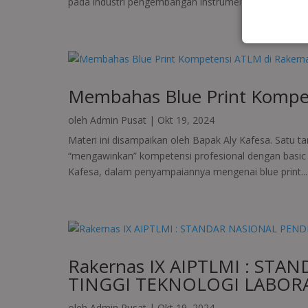
pada industri pengembangan instrumen...
Membahas Blue Print Kompet
oleh
Admin Pusat
|
Okt 19, 2024
Materi ini disampaikan oleh Bapak Aly Kafesa. Satu 
“mengawinkan” kompetensi profesional dengan basic
Kafesa, dalam penyampaiannya mengenai blue print...
Rakernas IX AIPTLMI : ST
TINGGI TEKNOLOGI LABOR
oleh
Admin Pusat
|
Okt 19, 2024