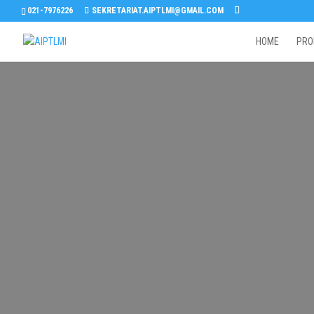
021-7976226
SEKRETARIAT.AIPTLMI@GMAIL.COM
HOME
PRO