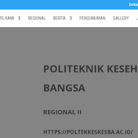
Doku
FIL KAMI
REGIONAL
BERITA
PENGUMUMAN
GALLERY
POLITEKNIK KESE
BANGSA
REGIONAL II
HTTPS://POLTEKKESKESBA.AC.ID/