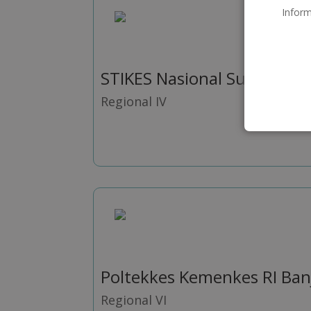
Inform
STIKES Nasional Surakarta
Regional IV
Poltekkes Kemenkes RI Ban
Regional VI