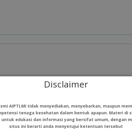
sehatan Wiyata Husada Samarinda
Disclaimer
esmi AIPTLMI tidak menyediakan, menyebarkan, maupun mem
mpetensi tenaga kesehatan dalam bentuk apapun. Materi di si
n untuk edukasi dan informasi yang bersifat umum, dengan 
situs ini berarti anda menyetujui ketentuan tersebut