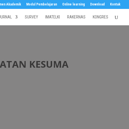
men Akademik
Modul Pembelajaran
Online learning
Download
Kontak
JURNAL
SURVEY
IMATELKI
RAKERNAS
KONGRES
HATAN KESUMA