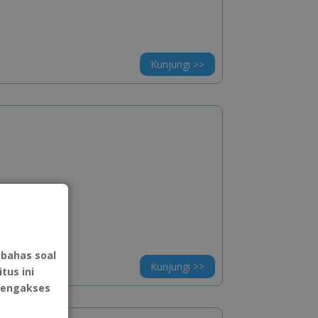
Kunjungi >>
bahas soal
Kunjungi >>
tus ini
mengakses