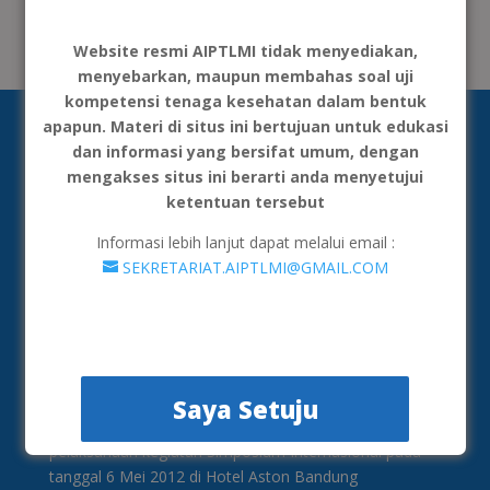
Website resmi AIPTLMI tidak menyediakan,
menyebarkan, maupun membahas soal uji
kompetensi tenaga kesehatan dalam bentuk
apapun. Materi di situs ini bertujuan untuk edukasi
dan informasi yang bersifat umum, dengan
mengakses situs ini berarti anda menyetujui
ketentuan tersebut
Informasi lebih lanjut dapat melalui email :
SEKRETARIAT.AIPTLMI@GMAIL.COM
AIPTLMI merupakan organisasi yang menghimpun
institusi penyelenggara Pendidikan Tinggi Teknologi
Laboratorium Medik yang semula bernama AIPTAKI
(Asosiasi Institusi Pendidikan Teinggi Analis
Saya Setuju
Kesehatan). Pembentukan asosiasi ini dimulai ketika
pelaksanaan kegiatan Simposium Internasional pada
tanggal 6 Mei 2012 di Hotel Aston Bandung