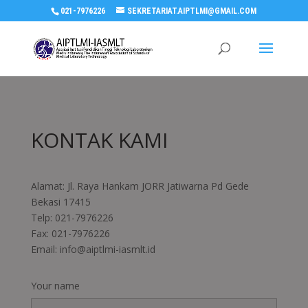
021-7976226
SEKRETARIAT.AIPTLMI@GMAIL.COM
KONTAK KAMI
Alamat: Jl. Raya Hankam JORR Jatiwarna Pd Gede
Bekasi 17415
Telp: 021-7976226
Fax: 021-7976226
Email: info@aiptlmi-iasmlt.id
Your name