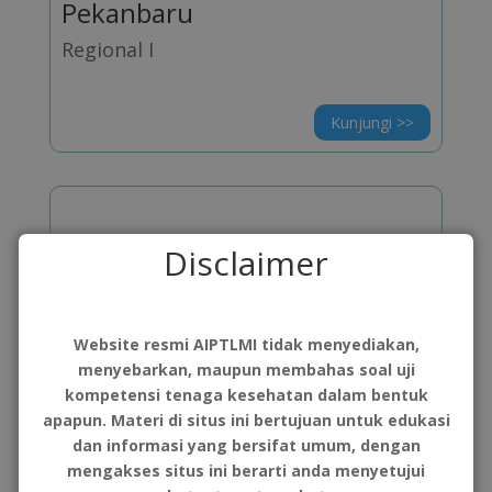
Pekanbaru
Regional I
Kunjungi >>
Disclaimer
Website resmi AIPTLMI tidak menyediakan,
menyebarkan, maupun membahas soal uji
kompetensi tenaga kesehatan dalam bentuk
Poltekkes Kemenkes RI
apapun. Materi di situs ini bertujuan untuk edukasi
dan informasi yang bersifat umum, dengan
Jakarta III
mengakses situs ini berarti anda menyetujui
Regional III