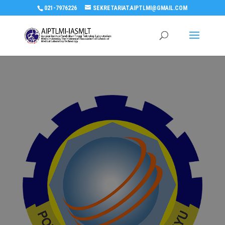
021-7976226
SEKRETARIAT.AIPTLMI@GMAIL.COM