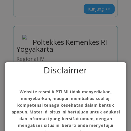
Kunjungi >>
Poltekkes Kemenkes RI
Yogyakarta
Regional IV
Disclaimer
Kunjungi >>
Website resmi AIPTLMI tidak menyediakan,
menyebarkan, maupun membahas soal uji
kompetensi tenaga kesehatan dalam bentuk
Poltekkes Kemenkes RI
apapun. Materi di situs ini bertujuan untuk edukasi
Mataram
dan informasi yang bersifat umum, dengan
mengakses situs ini berarti anda menyetujui
Regional V