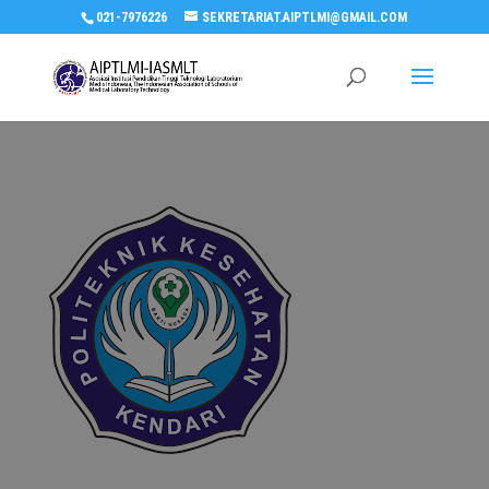
021-7976226
SEKRETARIAT.AIPTLMI@GMAIL.COM