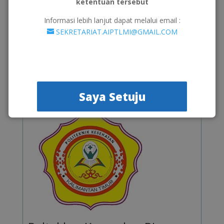
Poltekkes Kemenkes RI
ketentuan tersebut
Jakarta III
Informasi lebih lanjut dapat melalui email :
Regional III
SEKRETARIAT.AIPTLMI@GMAIL.COM
Kunjungi >>
Saya Setuju