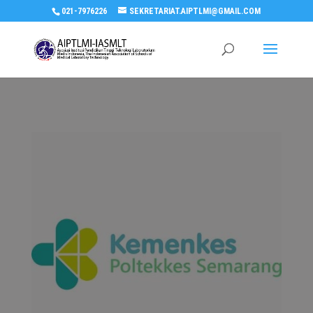
021-7976226
SEKRETARIAT.AIPTLMI@GMAIL.COM