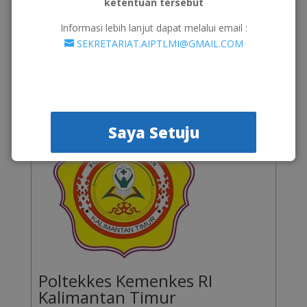
ketentuan tersebut
Regional III
Informasi lebih lanjut dapat melalui email :
SEKRETARIAT.AIPTLMI@GMAIL.COM
Kunjungi >>
Saya Setuju
Poltekkes Kemenkes RI
Kalimantan Timur