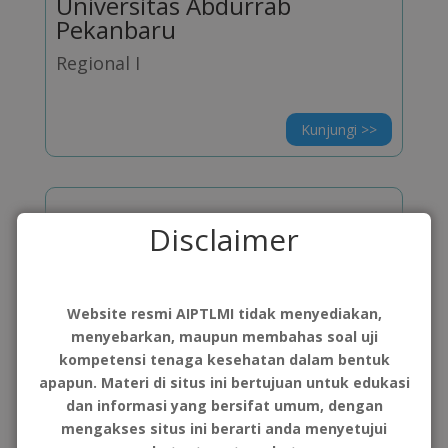
Universitas Abdurrab
Pekanbaru
Regional I
Kunjungi >>
Disclaimer
Website resmi AIPTLMI tidak menyediakan,
menyebarkan, maupun membahas soal uji
kompetensi tenaga kesehatan dalam bentuk
apapun. Materi di situs ini bertujuan untuk edukasi
Poltekkes Kemenkes RI
dan informasi yang bersifat umum, dengan
Jakarta III
mengakses situs ini berarti anda menyetujui