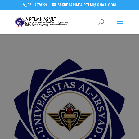
021-7976226
SEKRETARIAT.AIPTLMI@GMAIL.COM