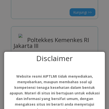
Kunjungi >>
Poltekkes Kemenkes RI
Jakarta III
Regional III
Disclaimer
Kunjungi >>
Website resmi AIPTLMI tidak menyediakan,
menyebarkan, maupun membahas soal uji
kompetensi tenaga kesehatan dalam bentuk
apapun. Materi di situs ini bertujuan untuk edukasi
Poltekkes Kemenkes RI
dan informasi yang bersifat umum, dengan
Kalimantan Timur
mengakses situs ini berarti anda menyetujui