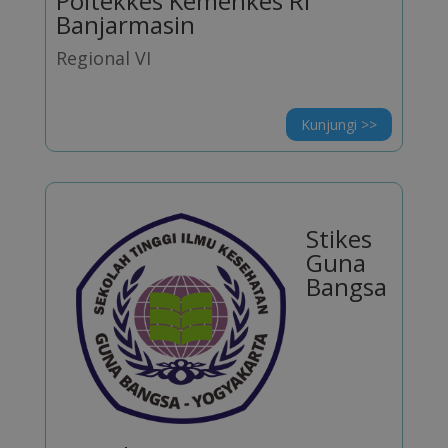
Poltekkes Kemenkes RI
Banjarmasin
Regional VI
Kunjungi >>
Stikes
Guna
Bangsa