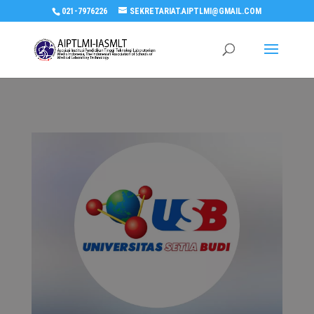
021-7976226
SEKRETARIAT.AIPTLMI@GMAIL.COM