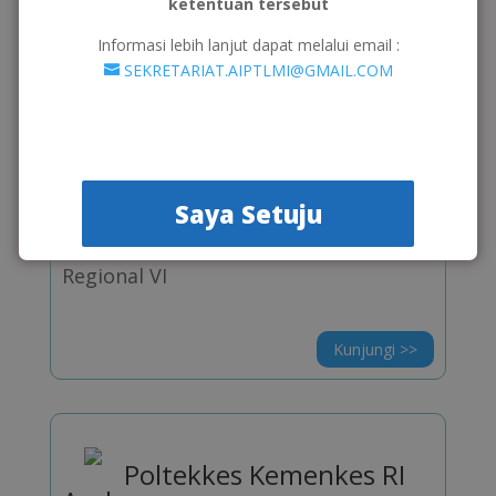
ketentuan tersebut
Regional VI
Informasi lebih lanjut dapat melalui email :
SEKRETARIAT.AIPTLMI@GMAIL.COM
Kunjungi >>
Universitas
Saya Setuju
Muhammadiyah Palangkaraya
Regional VI
Kunjungi >>
Poltekkes Kemenkes RI