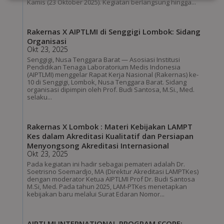
Kamis (23 Oktober 2025). Kegiatan berlangsung hingga...
Rakernas X AIPTLMI di Senggigi Lombok: Sidang
Organisasi
Okt 23, 2025
Senggigi, Nusa Tenggara Barat — Asosiasi Institusi
Pendidikan Tenaga Laboratorium Medis Indonesia
(AIPTLMI) menggelar Rapat Kerja Nasional (Rakernas) ke-
10 di Senggigi, Lombok, Nusa Tenggara Barat. Sidang
organisasi dipimpin oleh Prof. Budi Santosa, M.Si., Med.
selaku...
Rakernas X Lombok : Materi Kebijakan LAMPT
Kes dalam Akreditasi Kualitatif dan Persiapan
Menyongsong Akreditasi Internasional
Okt 23, 2025
Pada kegiatan ini hadir sebagai pemateri adalah Dr.
Soetrisno Soemardjo, MA (Direktur Akreditasi LAMPTKes)
dengan moderator Ketua AIPTLMI Prof Dr. Budi Santosa
M.Si, Med. Pada tahun 2025, LAM-PTKes menetapkan
kebijakan baru melalui Surat Edaran Nomor...
AIPTLMI INTERNATIONAL PROGRAM SCOPE: