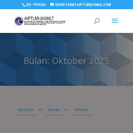
021-7976226
SEKRETARIAT.AIPTLMI@GMAIL.COM
Bulan:
Oktober 2025
Beranda
>>
Month
>>
Oktober