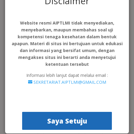
Disclaimer
Rakernas IX : Pemetaan Kebutuhan Kompetensi
Dosen dan Kualifikasi Lulusan TLM
Website resmi AIPTLMI tidak menyediakan,
Okt 20, 2024
menyebarkan, maupun membahas soal uji
Materi ini disampaikan oleh Dr. Miswar Fattah, M.Si
(Kolegium AIPTLMI. Materi ini sangat menginspirasi dan
kompetensi tenaga kesehatan dalam bentuk
membuka wawasan peserta tentang potensi industri
apapun. Materi di situs ini bertujuan untuk edukasi
peluang berkarya bagi TLM di dalam dan luar negeri,
termasuk diantaranya pada industri pengembangan
dan informasi yang bersifat umum, dengan
instrumen...
mengakses situs ini berarti anda menyetujui
ketentuan tersebut
BERITA TERBARU
Informasi lebih lanjut dapat melalui email :
SEKRETARIAT.AIPTLMI@GMAIL.COM
Rakernas X AIPTLMI di Senggigi Lombok di Buka
Oleh Bupati Lombok Barat Bapak H.L Ahmad
Zaini, ST., MT : Perkuat Akreditasi, Budaya
Mutu, dan Daya Saing Kampus
Okt 23, 2025
Lombok, Nusa Tenggara Barat — Asosiasi Institusi
Saya Setuju
Pendidikan Tenaga Laboratorium Medis Indonesia
(AIPTLMI) secara resmi membuka Rapat Kerja Nasional
(Rakernas) ke-10 di Aruna Senggigi Resort & Convention,