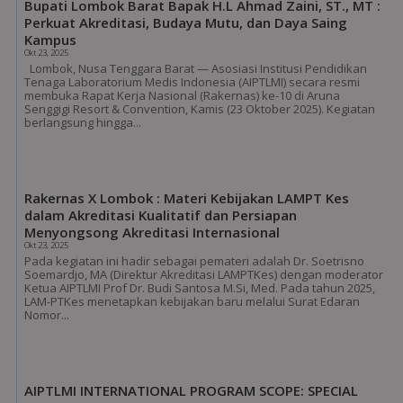
Bupati Lombok Barat Bapak H.L Ahmad Zaini, ST., MT :
Perkuat Akreditasi, Budaya Mutu, dan Daya Saing
Kampus
Okt 23, 2025
Lombok, Nusa Tenggara Barat — Asosiasi Institusi Pendidikan
Tenaga Laboratorium Medis Indonesia (AIPTLMI) secara resmi
membuka Rapat Kerja Nasional (Rakernas) ke-10 di Aruna
Senggigi Resort & Convention, Kamis (23 Oktober 2025). Kegiatan
berlangsung hingga...
Rakernas X Lombok : Materi Kebijakan LAMPT Kes
dalam Akreditasi Kualitatif dan Persiapan
Menyongsong Akreditasi Internasional
Okt 23, 2025
Pada kegiatan ini hadir sebagai pemateri adalah Dr. Soetrisno
Soemardjo, MA (Direktur Akreditasi LAMPTKes) dengan moderator
Ketua AIPTLMI Prof Dr. Budi Santosa M.Si, Med. Pada tahun 2025,
LAM-PTKes menetapkan kebijakan baru melalui Surat Edaran
Nomor...
AIPTLMI INTERNATIONAL PROGRAM SCOPE: SPECIAL