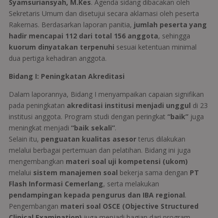
Syamsuriansyah, M.Kes
. Agenda sidang dibacakan oleh
Sekretaris Umum dan disetujui secara aklamasi oleh peserta
Rakernas. Berdasarkan laporan panitia,
jumlah peserta yang
hadir mencapai 112 dari total 156 anggota
, sehingga
kuorum dinyatakan terpenuhi
sesuai ketentuan minimal
dua pertiga kehadiran anggota.
Bidang I: Peningkatan Akreditasi
Dalam laporannya, Bidang I menyampaikan capaian signifikan
pada peningkatan
akreditasi institusi menjadi unggul
di 23
institusi anggota. Program studi dengan peringkat
“baik”
juga
meningkat menjadi
“baik sekali”
.
Selain itu,
penguatan kualitas asesor
terus dilakukan
melalui berbagai pertemuan dan pelatihan. Bidang ini juga
mengembangkan
materi soal uji kompetensi (ukom)
melalui
sistem manajemen soal
bekerja sama dengan
PT
Flash Informasi Cemerlang
, serta melakukan
pendampingan kepada pengurus dan IBA regional
.
Pengembangan
materi soal OSCE (Objective Structured
Clinical Examination)
juga menjadi bagian dari program