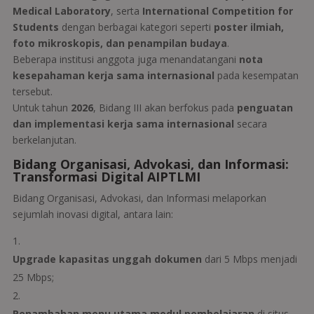
Medical Laboratory
, serta
International Competition for
Students
dengan berbagai kategori seperti
poster ilmiah,
foto mikroskopis, dan penampilan budaya
.
Beberapa institusi anggota juga menandatangani
nota
kesepahaman kerja sama internasional
pada kesempatan
tersebut.
Untuk tahun
2026
, Bidang III akan berfokus pada
penguatan
dan implementasi kerja sama internasional
secara
berkelanjutan.
Bidang Organisasi, Advokasi, dan Informasi:
Transformasi Digital AIPTLMI
Bidang Organisasi, Advokasi, dan Informasi melaporkan
sejumlah inovasi digital, antara lain:
Upgrade kapasitas unggah dokumen
dari 5 Mbps menjadi
25 Mbps;
Penambahan menu utama modul pembelajaran
di situs