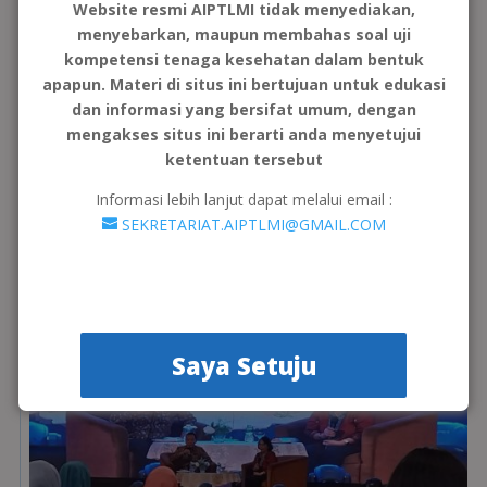
Website resmi AIPTLMI tidak menyediakan,
Pemberian Sembako di Panti Asuhan Aisyiyah Muaro
menyebarkan, maupun membahas soal uji
Penjalinan, Padang
Okt 20, 2024
kompetensi tenaga kesehatan dalam bentuk
Padang, [20 Oktober 2024] – Dalam rangka menyemarakkan
apapun. Materi di situs ini bertujuan untuk edukasi
kegiatan Rapat Kerja Nasional (Rakernas) IX Asosiasi Institusi
Pendidikan Tinggi Laboratorium Medis Indonesia (AIPTLMI),
dan informasi yang bersifat umum, dengan
Regional 1 menggelar kegiatan pengabdian kepada masyarakat
mengakses situs ini berarti anda menyetujui
dengan fokus pada kesehatan dan...
ketentuan tersebut
Informasi lebih lanjut dapat melalui email :
SEKRETARIAT.AIPTLMI@GMAIL.COM
Saya Setuju