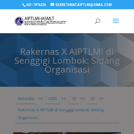
021-7976226
SEKRETARIAT.AIPTLMI@GMAIL.COM
Rakernas X AIPTLMI di
Senggigi Lombok: Sidang
Organisasi
Beranda
>>
2025
>>
10
>>
23
>>
Rakernas X AIPTLMI di Senggigi Lombok: Sidang
Organisasi