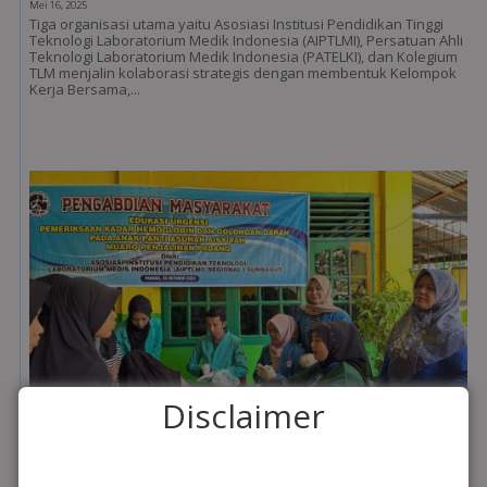
Mei 16, 2025
Tiga organisasi utama yaitu Asosiasi Institusi Pendidikan Tinggi
Teknologi Laboratorium Medik Indonesia (AIPTLMI), Persatuan Ahli
Teknologi Laboratorium Medik Indonesia (PATELKI), dan Kolegium
TLM menjalin kolaborasi strategis dengan membentuk Kelompok
Kerja Bersama,...
Disclaimer
Pengabdian Masyarakat Regional 1 dalam Rangka
Rakernas IX AIPTLMI: Pemeriksaan Kesehatan dan