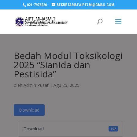
021-7976226
SEKRETARIAT.AIPTLMI@GMAIL.COM
Bedah Modul Toksikologi
2025 “Sianida dan
Pestisida”
oleh
Admin Pusat
|
Agu 25, 2025
Download
Download
192