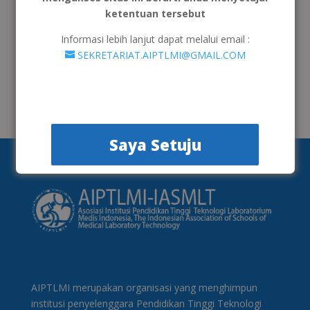
Hasilkan Standar Nasional Perguruan Tinggi,
ketentuan tersebut
Kurikulum, dan Blueprint Uji Kompetensi TLM
Informasi lebih lanjut dapat melalui email :
SEKRETARIAT.AIPTLMI@GMAIL.COM
Recent Comments
Tidak ada komentar untuk ditampilkan.
Saya Setuju
AIPTLMI merupakan organisasi yang menghimpun
institusi penyelenggara Pendidikan Tinggi Teknologi