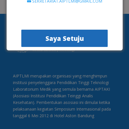
SEKRETARIAT.AIPTLMI@GMAIL.COM
Saya Setuju
AIPTLMI merupakan organisasi yang menghimpun
institusi penyelenggara Pendidikan Tinggi Teknologi
Laboratorium Medik yang semula bernama AIPTAKI
(Asosiasi Institusi Pendidikan Teinggi Analis
Kesehatan). Pembentukan asosiasi ini dimulai ketika
pelaksanaan kegiatan Simposium Internasional pada
tanggal 6 Mei 2012 di Hotel Aston Bandung