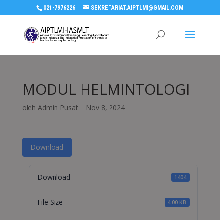
021-7976226
SEKRETARIAT.AIPTLMI@GMAIL.COM
MODUL HELMINTOLOGI
oleh
Admin Pusat
|
Nov 8, 2024
Download
Download
1404
File Size
4.00 KB