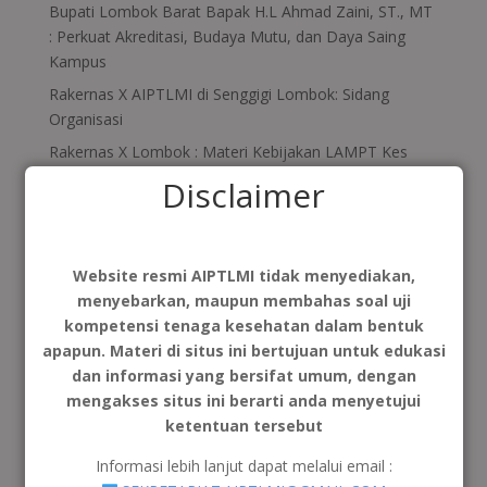
Bupati Lombok Barat Bapak H.L Ahmad Zaini, ST., MT
: Perkuat Akreditasi, Budaya Mutu, dan Daya Saing
Kampus
Rakernas X AIPTLMI di Senggigi Lombok: Sidang
Organisasi
Rakernas X Lombok : Materi Kebijakan LAMPT Kes
dalam Akreditasi Kualitatif dan Persiapan
Disclaimer
Menyongsong Akreditasi Internasional
AIPTLMI INTERNATIONAL PROGRAM SCOPE: SPECIAL
COURSES AND OUTREACH FOR PROFESSIONAL
Website resmi AIPTLMI tidak menyediakan,
ENGAGEMENT. Malaysia…..
menyebarkan, maupun membahas soal uji
Kolaborasi AIPTLMI, PATELKI, dan Kolegium TLM
kompetensi tenaga kesehatan dalam bentuk
Hasilkan Standar Nasional Perguruan Tinggi,
apapun. Materi di situs ini bertujuan untuk edukasi
Kurikulum, dan Blueprint Uji Kompetensi TLM
dan informasi yang bersifat umum, dengan
mengakses situs ini berarti anda menyetujui
Recent Comments
ketentuan tersebut
Tidak ada komentar untuk ditampilkan.
Informasi lebih lanjut dapat melalui email :