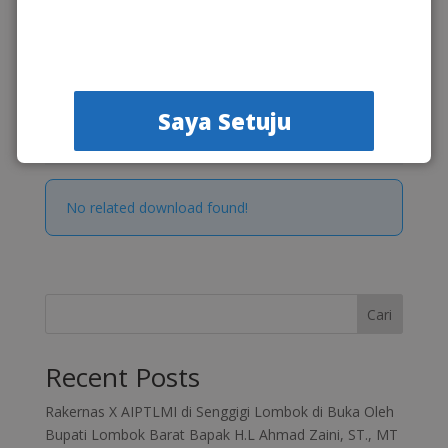
Categories & Tags
Modul Pembelajaran
Saya Setuju
Similar Downloads
No related download found!
Cari
Recent Posts
Rakernas X AIPTLMI di Senggigi Lombok di Buka Oleh
Bupati Lombok Barat Bapak H.L Ahmad Zaini, ST., MT