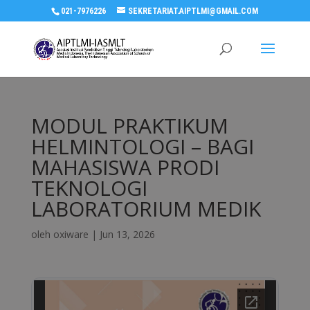
021-7976226
SEKRETARIAT.AIPTLMI@GMAIL.COM
MODUL PRAKTIKUM
HELMINTOLOGI – BAGI
MAHASISWA PRODI
TEKNOLOGI
LABORATORIUM MEDIK
oleh
oxiware
|
Jun 13, 2026