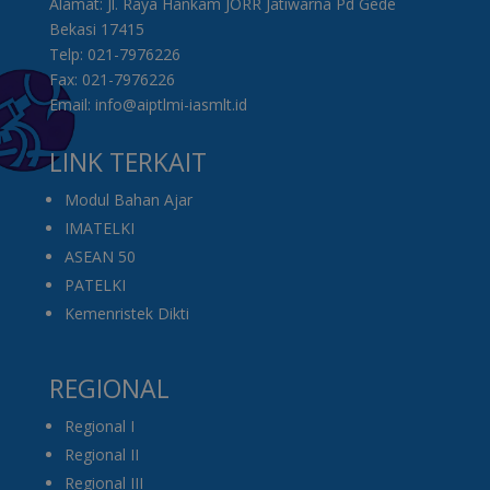
Alamat: Jl. Raya Hankam JORR Jatiwarna Pd Gede
Bekasi 17415
Telp: 021-7976226
Fax: 021-7976226
Email: info@aiptlmi-iasmlt.id
LINK TERKAIT
Modul Bahan Ajar
IMATELKI
ASEAN 50
PATELKI
Kemenristek Dikti
REGIONAL
Regional I
Regional II
Regional III