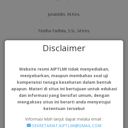
Junaiddin, M.Kes.
Feldha Fadhila, S.Si., M.Kes
Disclaimer
Dr. Arina Novilla, S.Pd,M.Si
Dewi Inderiati, S.Si, M.Biomed (Reviewer)
Website resmi AIPTLMI tidak menyediakan,
menyebarkan, maupun membahas soal uji
ASOSIASI INSTITUSI PENDIDIKAN TINGGI
kompetensi tenaga kesehatan dalam bentuk
TEKNOLOGI LABORATORIUM
apapun. Materi di situs ini bertujuan untuk edukasi
dan informasi yang bersifat umum, dengan
mengakses situs ini berarti anda menyetujui
MEDIK INDONESIA ( AIPTLMI)
ketentuan tersebut
Informasi lebih lanjut dapat melalui email :
2024
SEKRETARIAT.AIPTLMI@GMAIL.COM