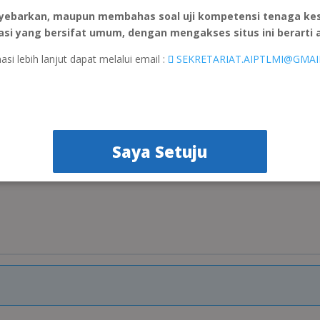
yebarkan, maupun membahas soal uji kompetensi tenaga keseh
asi yang bersifat umum, dengan mengakses situs ini berarti
asi lebih lanjut dapat melalui email :
SEKRETARIAT.AIPTLMI@GMAI
Downloa
, 2026
Saya Setuju