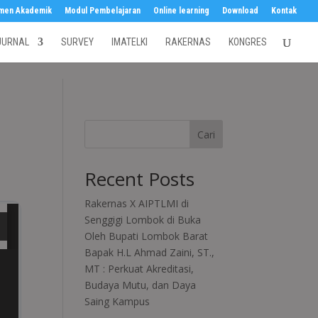
men Akademik
Modul Pembelajaran
Online learning
Download
Kontak
JURNAL
SURVEY
IMATELKI
RAKERNAS
KONGRES
Cari
Recent Posts
Rakernas X AIPTLMI di
Senggigi Lombok di Buka
Oleh Bupati Lombok Barat
Bapak H.L Ahmad Zaini, ST.,
MT : Perkuat Akreditasi,
Budaya Mutu, dan Daya
Saing Kampus