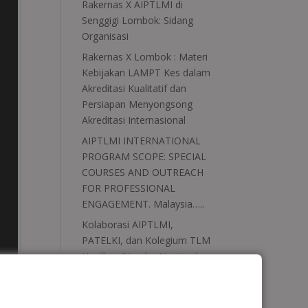
Rakernas X AIPTLMI di
Senggigi Lombok: Sidang
Organisasi
Rakernas X Lombok : Materi
Kebijakan LAMPT Kes dalam
Akreditasi Kualitatif dan
Persiapan Menyongsong
Akreditasi Internasional
AIPTLMI INTERNATIONAL
PROGRAM SCOPE: SPECIAL
COURSES AND OUTREACH
FOR PROFESSIONAL
ENGAGEMENT. Malaysia…..
Kolaborasi AIPTLMI,
PATELKI, dan Kolegium TLM
Hasilkan Standar Nasional
Perguruan Tinggi, Kurikulum,
dan Blueprint Uji Kompetensi
TLM