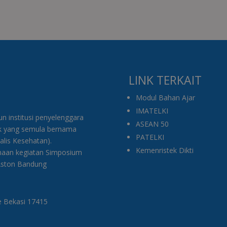
LINK TERKAIT
Modul Bahan Ajar
IMATELKI
 institusi penyelenggara
ASEAN 50
ik yang semula bernama
PATELKI
nalis Kesehatan).
Kemenristek Dikti
anaan kegiatan Simposium
 Aston Bandung
e Bekasi 17415