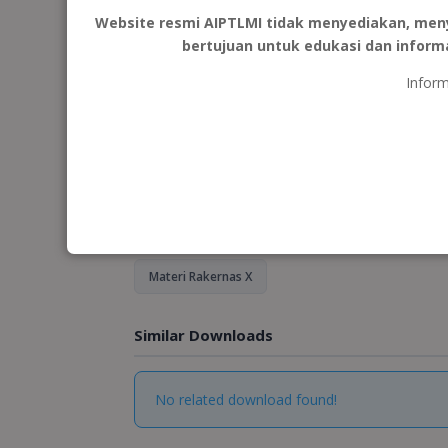
Website resmi AIPTLMI tidak menyediakan, men
6.04 MB
7
1 Files
bertujuan untuk edukasi dan inform
Inform
Admin Pusat
Published Oktober 28, 2025 · Updated Februari 9
Description
Categories & Tags
Materi Rakernas X
Similar Downloads
No related download found!