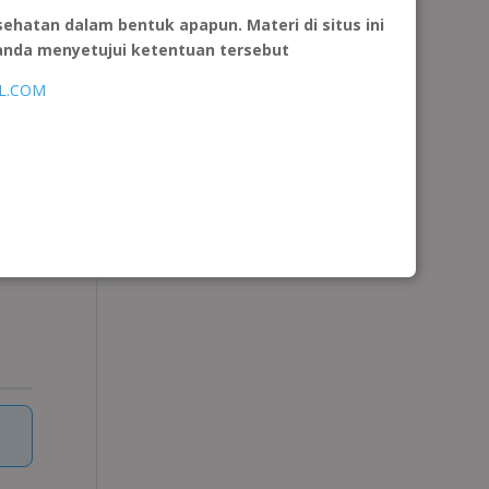
atan dalam bentuk apapun. Materi di situs ini
Recent
 anda menyetujui ketentuan tersebut
Comments
L.COM
d
Tidak ada komentar untuk
ditampilkan.