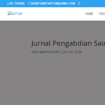
021-7976226
SEKRETARIAT.AIPTLMI@GMAIL.COM
HOME
PRO
Jurnal Pengabdian Sai
oleh
aiptlmi-iasmlt
|
Jun 24, 2026