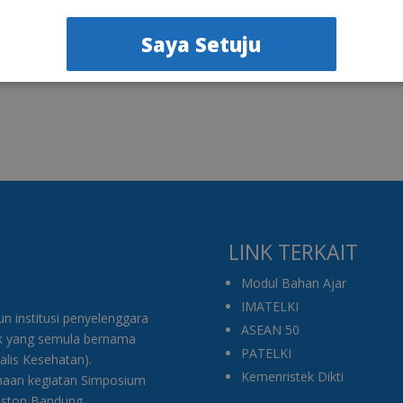
Saya Setuju
LINK TERKAIT
Modul Bahan Ajar
IMATELKI
 institusi penyelenggara
ASEAN 50
ik yang semula bernama
PATELKI
nalis Kesehatan).
Kemenristek Dikti
anaan kegiatan Simposium
 Aston Bandung