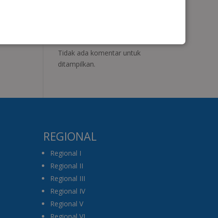
Recent
Comments
Tidak ada komentar untuk
ditampilkan.
REGIONAL
Regional I
Regional II
Regional III
Regional IV
Regional V
Regional VI