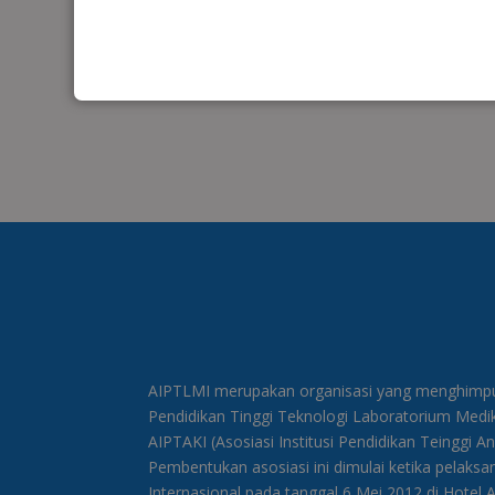
AIPTLMI merupakan organisasi yang menghimpun
Pendidikan Tinggi Teknologi Laboratorium Med
AIPTAKI (Asosiasi Institusi Pendidikan Teinggi A
Pembentukan asosiasi ini dimulai ketika pelaks
Internasional pada tanggal 6 Mei 2012 di Hotel