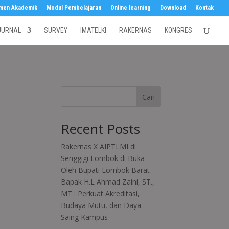
men Akademik
Modul Pembelajaran
Online learning
Download
Kontak
JURNAL
SURVEY
IMATELKI
RAKERNAS
KONGRES
Cari
Recent Posts
Rakernas X AIPTLMI di
Senggigi Lombok di Buka
Oleh Bupati Lombok Barat
Bapak H.L Ahmad Zaini, ST.,
MT : Perkuat Akreditasi,
Budaya Mutu, dan Daya
Saing Kampus