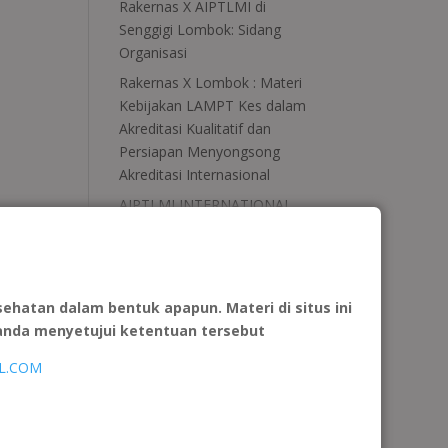
Rakernas X AIPTLMI di
Senggigi Lombok: Sidang
Organisasi
Rakernas X Lombok : Materi
Kebijakan LAMPT Kes dalam
Akreditasi Kualitatif dan
Persiapan Menyongsong
Akreditasi Internasional
AIPTLMI INTERNATIONAL
PROGRAM SCOPE: SPECIAL
COURSES AND OUTREACH
FOR PROFESSIONAL
ENGAGEMENT. Malaysia…..
atan dalam bentuk apapun. Materi di situs ini
Kolaborasi AIPTLMI,
 anda menyetujui ketentuan tersebut
PATELKI, dan Kolegium TLM
L.COM
Hasilkan Standar Nasional
Perguruan Tinggi, Kurikulum,
dan Blueprint Uji Kompetensi
TLM