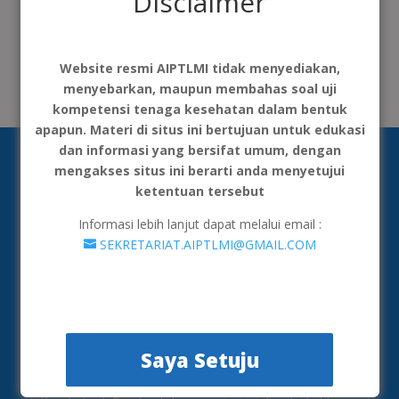
Disclaimer
Recent Comments
Tidak ada komentar untuk ditampilkan.
Website resmi AIPTLMI tidak menyediakan,
menyebarkan, maupun membahas soal uji
kompetensi tenaga kesehatan dalam bentuk
apapun. Materi di situs ini bertujuan untuk edukasi
dan informasi yang bersifat umum, dengan
mengakses situs ini berarti anda menyetujui
ketentuan tersebut
Informasi lebih lanjut dapat melalui email :
SEKRETARIAT.AIPTLMI@GMAIL.COM
AIPTLMI merupakan organisasi yang menghimpun
institusi penyelenggara Pendidikan Tinggi Teknologi
Saya Setuju
Laboratorium Medik yang semula bernama AIPTAKI
(Asosiasi Institusi Pendidikan Teinggi Analis