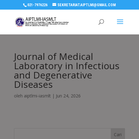
021-7976226
SEKRETARIAT.AIPTLMI@GMAIL.COM
Journal of Medical
Laboratory in Infectious
and Degenerative
Diseases
oleh
aiptlmi-iasmlt
|
Jun 24, 2026
Cari