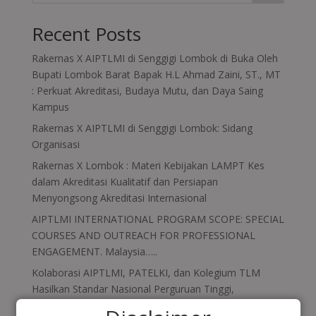
Recent Posts
Rakernas X AIPTLMI di Senggigi Lombok di Buka Oleh
Bupati Lombok Barat Bapak H.L Ahmad Zaini, ST., MT
: Perkuat Akreditasi, Budaya Mutu, dan Daya Saing
Kampus
Rakernas X AIPTLMI di Senggigi Lombok: Sidang
Organisasi
Rakernas X Lombok : Materi Kebijakan LAMPT Kes
dalam Akreditasi Kualitatif dan Persiapan
Menyongsong Akreditasi Internasional
AIPTLMI INTERNATIONAL PROGRAM SCOPE: SPECIAL
COURSES AND OUTREACH FOR PROFESSIONAL
ENGAGEMENT. Malaysia…..
Kolaborasi AIPTLMI, PATELKI, dan Kolegium TLM
Hasilkan Standar Nasional Perguruan Tinggi,
Kurikulum, dan Blueprint Uji Kompetensi TLM