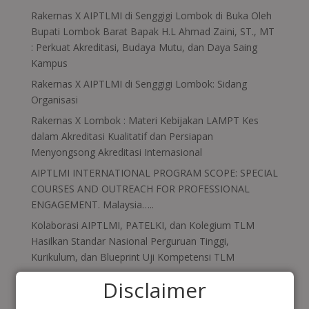
Rakernas X AIPTLMI di Senggigi Lombok di Buka Oleh
Bupati Lombok Barat Bapak H.L Ahmad Zaini, ST., MT
: Perkuat Akreditasi, Budaya Mutu, dan Daya Saing
Kampus
Rakernas X AIPTLMI di Senggigi Lombok: Sidang
Organisasi
Rakernas X Lombok : Materi Kebijakan LAMPT Kes
dalam Akreditasi Kualitatif dan Persiapan
Menyongsong Akreditasi Internasional
AIPTLMI INTERNATIONAL PROGRAM SCOPE: SPECIAL
COURSES AND OUTREACH FOR PROFESSIONAL
ENGAGEMENT. Malaysia…..
Kolaborasi AIPTLMI, PATELKI, dan Kolegium TLM
Hasilkan Standar Nasional Perguruan Tinggi,
Kurikulum, dan Blueprint Uji Kompetensi TLM
Disclaimer
Recent Comments