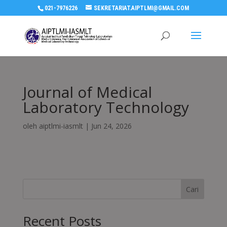
021-7976226
SEKRETARIAT.AIPTLMI@GMAIL.COM
Journal of Medical
Laboratory Technology
oleh
aiptlmi-iasmlt
|
Jun 24, 2026
Cari
Recent Posts