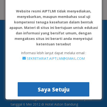
Tidak ada komentar untuk ditampilkan.
Website resmi AIPTLMI tidak menyediakan,
menyebarkan, maupun membahas soal uji
kompetensi tenaga kesehatan dalam bentuk
apapun. Materi di situs ini bertujuan untuk edukasi
dan informasi yang bersifat umum, dengan
mengakses situs ini berarti anda menyetujui
ketentuan tersebut
Informasi lebih lanjut dapat melalui email :
SEKRETARIAT.AIPTLMI@GMAIL.COM
AIPTLMI merupakan organisasi yang menghimpun
institusi penyelenggara Pendidikan Tinggi Teknologi
Laboratorium Medik yang semula bernama AIPTAKI
(Asosiasi Institusi Pendidikan Teinggi Analis
Saya Setuju
Kesehatan). Pembentukan asosiasi ini dimulai ketika
pelaksanaan kegiatan Simposium Internasional pada
tanggal 6 Mei 2012 di Hotel Aston Bandung