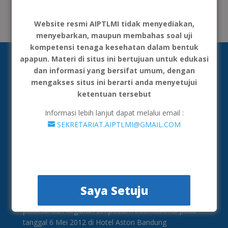
Tidak ada komentar untuk ditampilkan.
Website resmi AIPTLMI tidak menyediakan,
menyebarkan, maupun membahas soal uji
kompetensi tenaga kesehatan dalam bentuk
apapun. Materi di situs ini bertujuan untuk edukasi
dan informasi yang bersifat umum, dengan
mengakses situs ini berarti anda menyetujui
ketentuan tersebut
Informasi lebih lanjut dapat melalui email :
SEKRETARIAT.AIPTLMI@GMAIL.COM
AIPTLMI merupakan organisasi yang menghimpun
institusi penyelenggara Pendidikan Tinggi Teknologi
Laboratorium Medik yang semula bernama AIPTAKI
(Asosiasi Institusi Pendidikan Teinggi Analis
Saya Setuju
Kesehatan). Pembentukan asosiasi ini dimulai ketika
pelaksanaan kegiatan Simposium Internasional pada
tanggal 6 Mei 2012 di Hotel Aston Bandung