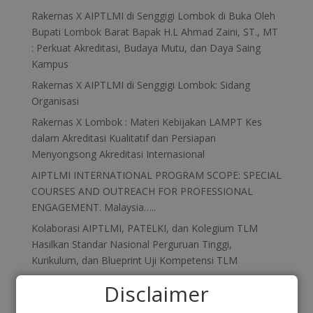
Rakernas X AIPTLMI di Senggigi Lombok di Buka Oleh
Bupati Lombok Barat Bapak H.L Ahmad Zaini, ST., MT
: Perkuat Akreditasi, Budaya Mutu, dan Daya Saing
Kampus
Rakernas X AIPTLMI di Senggigi Lombok: Sidang
Organisasi
Rakernas X Lombok : Materi Kebijakan LAMPT Kes
dalam Akreditasi Kualitatif dan Persiapan
Menyongsong Akreditasi Internasional
AIPTLMI INTERNATIONAL PROGRAM SCOPE: SPECIAL
COURSES AND OUTREACH FOR PROFESSIONAL
ENGAGEMENT. Malaysia…..
Kolaborasi AIPTLMI, PATELKI, dan Kolegium TLM
Hasilkan Standar Nasional Perguruan Tinggi,
Kurikulum, dan Blueprint Uji Kompetensi TLM
Disclaimer
Recent Comments