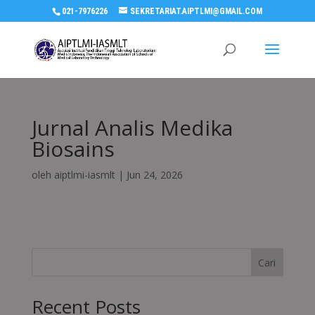
021-7976226
SEKRETARIAT.AIPTLMI@GMAIL.COM
Jurnal Analis Medika
Biosains
oleh
aiptlmi-iasmlt
|
Jun 24, 2026
Cari
Recent Posts