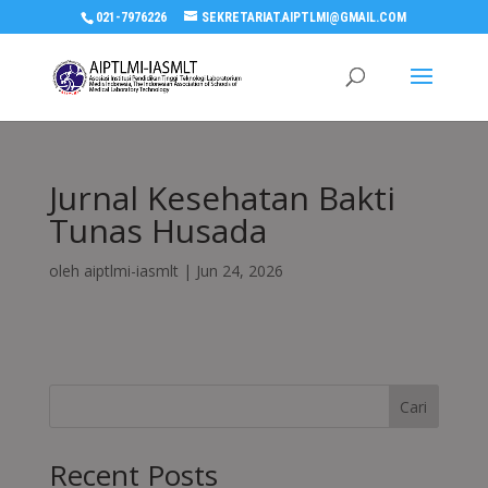
021-7976226
SEKRETARIAT.AIPTLMI@GMAIL.COM
Jurnal Kesehatan Bakti
Tunas Husada
oleh
aiptlmi-iasmlt
|
Jun 24, 2026
Cari
Recent Posts