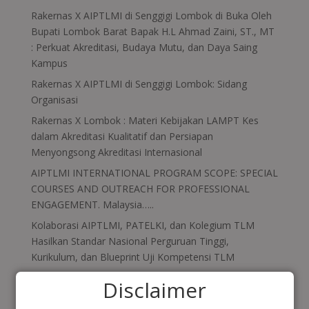
Rakernas X AIPTLMI di Senggigi Lombok di Buka Oleh
Bupati Lombok Barat Bapak H.L Ahmad Zaini, ST., MT
: Perkuat Akreditasi, Budaya Mutu, dan Daya Saing
Kampus
Rakernas X AIPTLMI di Senggigi Lombok: Sidang
Organisasi
Rakernas X Lombok : Materi Kebijakan LAMPT Kes
dalam Akreditasi Kualitatif dan Persiapan
Menyongsong Akreditasi Internasional
AIPTLMI INTERNATIONAL PROGRAM SCOPE: SPECIAL
COURSES AND OUTREACH FOR PROFESSIONAL
ENGAGEMENT. Malaysia…..
Kolaborasi AIPTLMI, PATELKI, dan Kolegium TLM
Hasilkan Standar Nasional Perguruan Tinggi,
Kurikulum, dan Blueprint Uji Kompetensi TLM
Disclaimer
Recent Comments