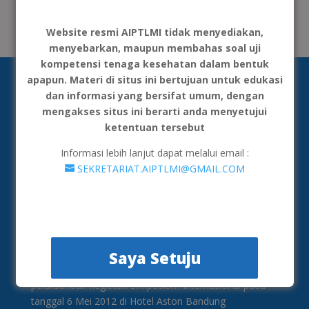
Tidak ada komentar untuk ditampilkan.
Website resmi AIPTLMI tidak menyediakan,
menyebarkan, maupun membahas soal uji
kompetensi tenaga kesehatan dalam bentuk
apapun. Materi di situs ini bertujuan untuk edukasi
dan informasi yang bersifat umum, dengan
mengakses situs ini berarti anda menyetujui
ketentuan tersebut
Informasi lebih lanjut dapat melalui email :
SEKRETARIAT.AIPTLMI@GMAIL.COM
AIPTLMI merupakan organisasi yang menghimpun
institusi penyelenggara Pendidikan Tinggi Teknologi
Laboratorium Medik yang semula bernama AIPTAKI
(Asosiasi Institusi Pendidikan Teinggi Analis
Saya Setuju
Kesehatan). Pembentukan asosiasi ini dimulai ketika
pelaksanaan kegiatan Simposium Internasional pada
tanggal 6 Mei 2012 di Hotel Aston Bandung