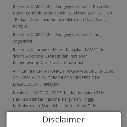
Rakernas X AIPTLMI di Senggigi Lombok di Buka Oleh
Bupati Lombok Barat Bapak H.L Ahmad Zaini, ST., MT
: Perkuat Akreditasi, Budaya Mutu, dan Daya Saing
Kampus
Rakernas X AIPTLMI di Senggigi Lombok: Sidang
Organisasi
Rakernas X Lombok : Materi Kebijakan LAMPT Kes
dalam Akreditasi Kualitatif dan Persiapan
Menyongsong Akreditasi Internasional
AIPTLMI INTERNATIONAL PROGRAM SCOPE: SPECIAL
COURSES AND OUTREACH FOR PROFESSIONAL
ENGAGEMENT. Malaysia…..
Kolaborasi AIPTLMI, PATELKI, dan Kolegium TLM
Hasilkan Standar Nasional Perguruan Tinggi,
Kurikulum, dan Blueprint Uji Kompetensi TLM
Disclaimer
Recent Comments