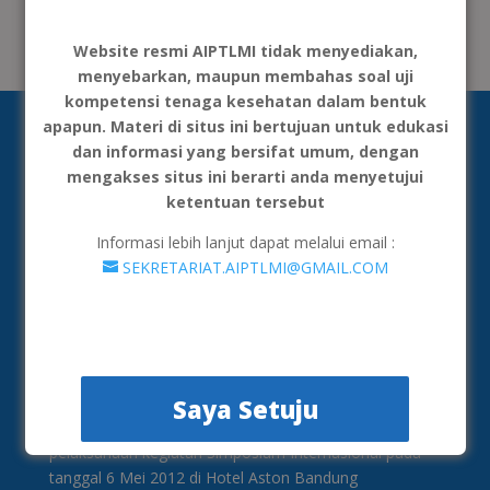
Tidak ada komentar untuk ditampilkan.
Website resmi AIPTLMI tidak menyediakan,
menyebarkan, maupun membahas soal uji
kompetensi tenaga kesehatan dalam bentuk
apapun. Materi di situs ini bertujuan untuk edukasi
dan informasi yang bersifat umum, dengan
mengakses situs ini berarti anda menyetujui
ketentuan tersebut
Informasi lebih lanjut dapat melalui email :
SEKRETARIAT.AIPTLMI@GMAIL.COM
AIPTLMI merupakan organisasi yang menghimpun
institusi penyelenggara Pendidikan Tinggi Teknologi
Laboratorium Medik yang semula bernama AIPTAKI
(Asosiasi Institusi Pendidikan Teinggi Analis
Saya Setuju
Kesehatan). Pembentukan asosiasi ini dimulai ketika
pelaksanaan kegiatan Simposium Internasional pada
tanggal 6 Mei 2012 di Hotel Aston Bandung