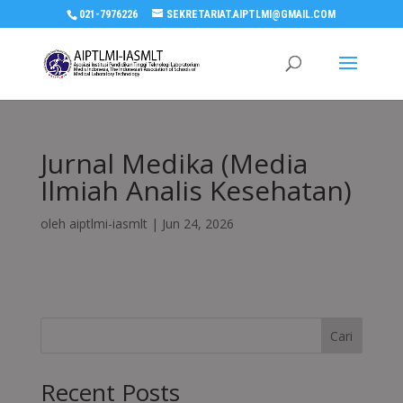
021-7976226
SEKRETARIAT.AIPTLMI@GMAIL.COM
Jurnal Medika (Media
Ilmiah Analis Kesehatan)
oleh
aiptlmi-iasmlt
|
Jun 24, 2026
Cari
Recent Posts