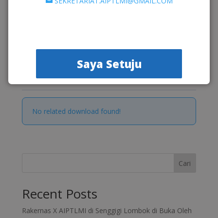
SEKRETARIAT.AIPTLMI@GMAIL.COM
Categories & Tags
Materi Rakernas X
Saya Setuju
Similar Downloads
No related download found!
Cari
Recent Posts
Rakernas X AIPTLMI di Senggigi Lombok di Buka Oleh