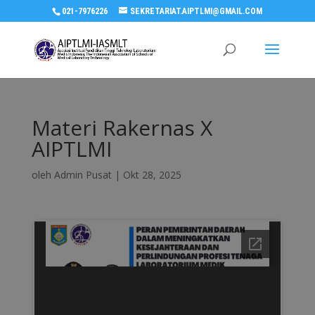
021-7976226
SEKRETARIAT.AIPTLMI@GMAIL.COM
Materi Rakernas X
AIPTLMI
oleh
Admin Pusat
|
Okt 28, 2025