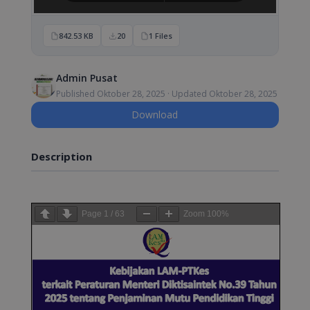
842.53 KB
20
1 Files
Admin Pusat
Published Oktober 28, 2025 · Updated Oktober 28, 2025
Download
Description
Page
1
/
63
Zoom
100%