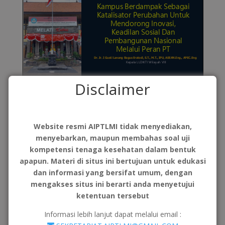
Disclaimer
Page
1
/
20
Zoom
100%
Page
1
/
10
Zoom
100%
Website resmi AIPTLMI tidak menyediakan,
menyebarkan, maupun membahas soal uji
kompetensi tenaga kesehatan dalam bentuk
apapun. Materi di situs ini bertujuan untuk edukasi
dan informasi yang bersifat umum, dengan
mengakses situs ini berarti anda menyetujui
ketentuan tersebut
Informasi lebih lanjut dapat melalui email :
Page
1
/
10
Zoom
100%