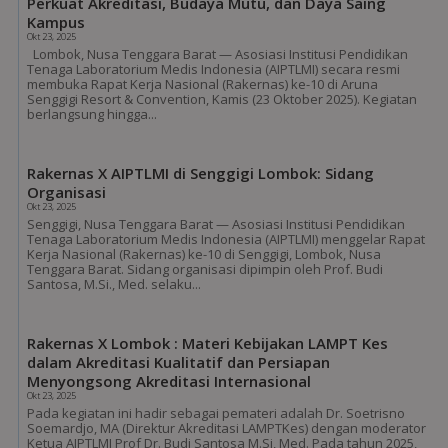
Perkuat Akreditasi, Budaya Mutu, dan Daya Saing
Kampus
Okt 23, 2025
Lombok, Nusa Tenggara Barat — Asosiasi Institusi Pendidikan
Tenaga Laboratorium Medis Indonesia (AIPTLMI) secara resmi
membuka Rapat Kerja Nasional (Rakernas) ke-10 di Aruna
Senggigi Resort & Convention, Kamis (23 Oktober 2025). Kegiatan
berlangsung hingga...
Rakernas X AIPTLMI di Senggigi Lombok: Sidang
Organisasi
Okt 23, 2025
Senggigi, Nusa Tenggara Barat — Asosiasi Institusi Pendidikan
Tenaga Laboratorium Medis Indonesia (AIPTLMI) menggelar Rapat
Kerja Nasional (Rakernas) ke-10 di Senggigi, Lombok, Nusa
Tenggara Barat. Sidang organisasi dipimpin oleh Prof. Budi
Santosa, M.Si., Med. selaku...
Rakernas X Lombok : Materi Kebijakan LAMPT Kes
dalam Akreditasi Kualitatif dan Persiapan
Menyongsong Akreditasi Internasional
Okt 23, 2025
Pada kegiatan ini hadir sebagai pemateri adalah Dr. Soetrisno
Soemardjo, MA (Direktur Akreditasi LAMPTKes) dengan moderator
Ketua AIPTLMI Prof Dr. Budi Santosa M.Si, Med. Pada tahun 2025,