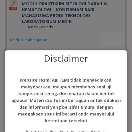
MODUL PRAKTIKUM SITOLOGI DARAH &
HEMATOLOGI – KONFIRMASI BAGI
MAHASISWA PRODI TEKNOLOGI
LABORATORIUM MEDIK
1
308 downloads
Modul Pembelajaran
Juni 13, 2026
Disclaimer
Download
Website resmi AIPTLMI tidak menyediakan,
menyebarkan, maupun membahas soal uji
MODUL PRAKTIKUM TOKSIKOLOGI
kompetensi tenaga kesehatan dalam bentuk
1
436 downloads
apapun. Materi di situs ini bertujuan untuk edukasi
dan informasi yang bersifat umum, dengan
Modul Pembelajaran
mengakses situs ini berarti anda menyetujui
ketentuan tersebut
Oktober 9, 2025
Informasi lebih lanjut dapat melalui email :