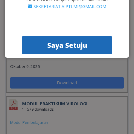
SEKRETARIAT.AIPTLMI@GMAIL.COM
Download
MODUL PRAKTIKUM URINALISIS DAN CAIRAN
TUBUH
1
655 downloads
Saya Setuju
Modul Pembelajaran
Oktober 9, 2025
Download
MODUL PRAKTIKUM VIROLOGI
1
579 downloads
Modul Pembelajaran