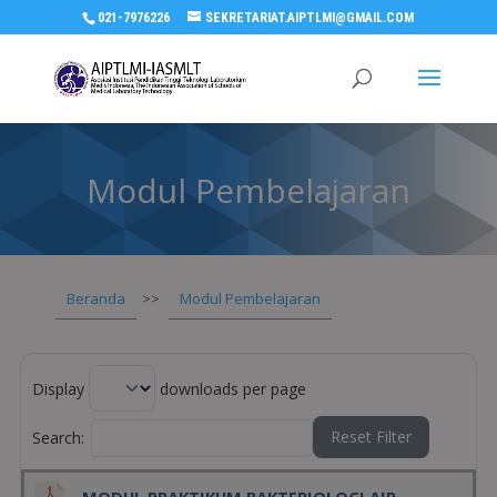
021-7976226
SEKRETARIAT.AIPTLMI@GMAIL.COM
Modul Pembelajaran
Beranda
>>
Modul Pembelajaran
Display
downloads per page
Reset Filter
Search:
MODUL PRAKTIKUM BAKTERIOLOGI AIR,