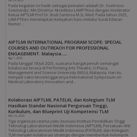
Okt 23, 2025
Pada kegiatan ini hadir sebagai pemateri adalah Dr. Soetrisno
Soemardjo, MA (Direktur Akreditasi LAMPTKes) dengan moderator
Ketua AIPTLMI Prof Dr. Budi Santosa M.Si, Med. Pada tahun 2025,
LAM-PTKes menetapkan kebijakan baru melalui Surat Edaran
Nomor...
AIPTLMI INTERNATIONAL PROGRAM SCOPE: SPECIAL
COURSES AND OUTREACH FOR PROFESSIONAL
ENGAGEMENT. Malaysia…..
Agu 1, 2025
Pada tanggal 18 Juli 2025, suasana hangat penuh semangat
kolaborasi terasa di Performing Arts Theatre, U-Plaza,
Management and Science University (MSU), Malaysia. Hari itu
menjadi saksi terselenggaranya International Symposium on
Medical Laboratory Innovation and...
Kolaborasi AIPTLMI, PATELKI, dan Kolegium TLM
Hasilkan Standar Nasional Perguruan Tinggi,
Kurikulum, dan Blueprint Uji Kompetensi TLM
Mei 16, 2025
Tiga organisasi utama yaitu Asosiasi Institusi Pendidikan Tinggi
Teknologi Laboratorium Medik Indonesia (AIPTLMI), Persatuan Ahli
Teknologi Laboratorium Medik Indonesia (PATELKI), dan Kolegium
TLM menjalin kolaborasi strategis dengan membentuk Kelompok