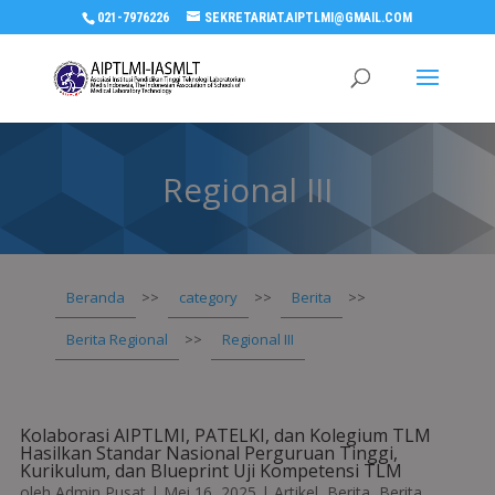
021-7976226
SEKRETARIAT.AIPTLMI@GMAIL.COM
Regional III
Beranda
>>
category
>>
Berita
>>
Berita Regional
>>
Regional III
Kolaborasi AIPTLMI, PATELKI, dan Kolegium TLM
Hasilkan Standar Nasional Perguruan Tinggi,
Kurikulum, dan Blueprint Uji Kompetensi TLM
oleh
Admin Pusat
|
Mei 16, 2025
|
Artikel
,
Berita
,
Berita