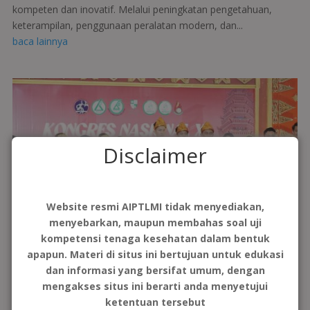
kompeten dan inovatif. Melalui peningkatan pengetahuan,
keterampilan, penggunaan peralatan modern, dan...
baca lainnya
Disclaimer
Website resmi AIPTLMI tidak menyediakan,
menyebarkan, maupun membahas soal uji
kompetensi tenaga kesehatan dalam bentuk
apapun. Materi di situs ini bertujuan untuk edukasi
MENGENAL LEBIH DEKAT IMATELKI
dan informasi yang bersifat umum, dengan
oleh
imatelki
|
Okt 27, 2023
|
Artikel
,
Berita
,
Berita Imatelki
,
mengakses situs ini berarti anda menyetujui
Berita Regional
,
Berita Umum
,
Kegiatan
,
Pengumuman
,
ketentuan tersebut
Regional I
,
Regional II
,
Regional III
,
Regional IV
,
Regional V
,