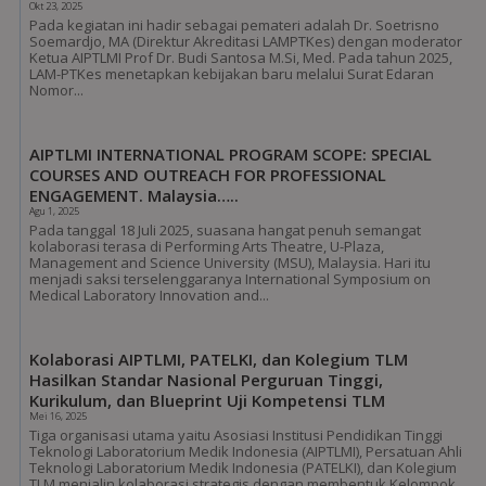
Okt 23, 2025
Pada kegiatan ini hadir sebagai pemateri adalah Dr. Soetrisno
Soemardjo, MA (Direktur Akreditasi LAMPTKes) dengan moderator
Ketua AIPTLMI Prof Dr. Budi Santosa M.Si, Med. Pada tahun 2025,
LAM-PTKes menetapkan kebijakan baru melalui Surat Edaran
Nomor...
AIPTLMI INTERNATIONAL PROGRAM SCOPE: SPECIAL
COURSES AND OUTREACH FOR PROFESSIONAL
ENGAGEMENT. Malaysia…..
Agu 1, 2025
Pada tanggal 18 Juli 2025, suasana hangat penuh semangat
kolaborasi terasa di Performing Arts Theatre, U-Plaza,
Management and Science University (MSU), Malaysia. Hari itu
menjadi saksi terselenggaranya International Symposium on
Medical Laboratory Innovation and...
Kolaborasi AIPTLMI, PATELKI, dan Kolegium TLM
Hasilkan Standar Nasional Perguruan Tinggi,
Kurikulum, dan Blueprint Uji Kompetensi TLM
Mei 16, 2025
Tiga organisasi utama yaitu Asosiasi Institusi Pendidikan Tinggi
Teknologi Laboratorium Medik Indonesia (AIPTLMI), Persatuan Ahli
Teknologi Laboratorium Medik Indonesia (PATELKI), dan Kolegium
TLM menjalin kolaborasi strategis dengan membentuk Kelompok