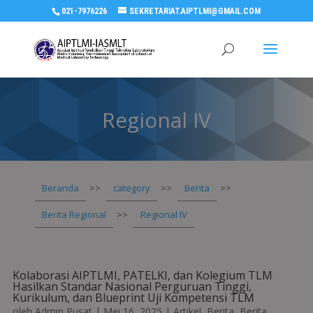
021-7976226
SEKRETARIAT.AIPTLMI@GMAIL.COM
Regional IV
Beranda
>>
category
>>
Berita
>>
Berita Regional
>>
Regional IV
Kolaborasi AIPTLMI, PATELKI, dan Kolegium TLM
Hasilkan Standar Nasional Perguruan Tinggi,
Kurikulum, dan Blueprint Uji Kompetensi TLM
oleh
Admin Pusat
|
Mei 16, 2025
|
Artikel
,
Berita
,
Berita