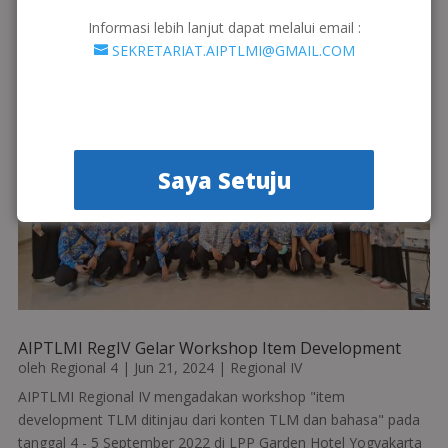
Informasi lebih lanjut dapat melalui email :
SEKRETARIAT.AIPTLMI@GMAIL.COM
Saya Setuju
AIPTLMI RegIV Gelar Workshop Item Development
oleh
Regional 4
|
Jun 21, 2024
|
Regional IV
AIPTLMI Regional IV mengadakan workshop "item
development TLM ditinjau dari konten TLM dan bahasa" pada
tanggal 4 - 5 September 2022 di LPP Garden Hotel Yogyakarta