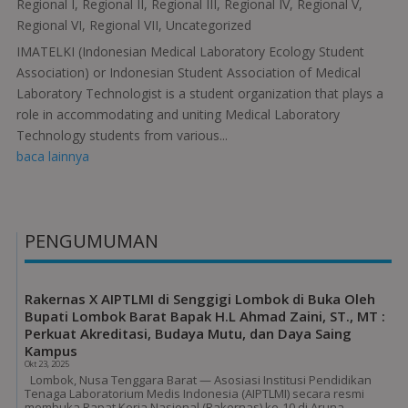
Regional I
,
Regional II
,
Regional III
,
Regional IV
,
Regional V
,
Regional VI
,
Regional VII
,
Uncategorized
IMATELKI (Indonesian Medical Laboratory Ecology Student
Association) or Indonesian Student Association of Medical
Laboratory Technologist is a student organization that plays a
role in accommodating and uniting Medical Laboratory
Technology students from various...
baca lainnya
PENGUMUMAN
Rakernas X AIPTLMI di Senggigi Lombok di Buka Oleh
Bupati Lombok Barat Bapak H.L Ahmad Zaini, ST., MT :
Perkuat Akreditasi, Budaya Mutu, dan Daya Saing
Kampus
Okt 23, 2025
Lombok, Nusa Tenggara Barat — Asosiasi Institusi Pendidikan
Tenaga Laboratorium Medis Indonesia (AIPTLMI) secara resmi
membuka Rapat Kerja Nasional (Rakernas) ke-10 di Aruna