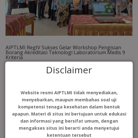
AIPTLMI RegIV Sukses Gelar Workshop Pengisian
Borang Akreditasi Teknologi Laboratorium Medis 9
Kriteria
oleh
Regional 4
|
Jul 1, 2024
|
Artikel
,
Berita
,
Berita Imatelki
,
Disclaimer
Berita Regional
,
Berita Umum
,
Kegiatan
,
Pengumuman
,
Regional IV
,
Uncategorized
AIPTLMI Regional IV mengadakan kegiatan workshop
Website resmi AIPTLMI tidak menyediakan,
bertemakan " Workshop Pengisian Borang Akreditasi Teknologi
menyebarkan, maupun membahas soal uji
Laboratorium Medis 9 Kriteria" pada tanggal 27-29 Mei 2023 di
kompetensi tenaga kesehatan dalam bentuk
Hotel Emersia Malioboro Yogyakarta. Kegiatan ini merupakan
apapun. Materi di situs ini bertujuan untuk edukasi
salah satu langkah dari AIPTLMI...
dan informasi yang bersifat umum, dengan
baca lainnya
mengakses situs ini berarti anda menyetujui
ketentuan tersebut