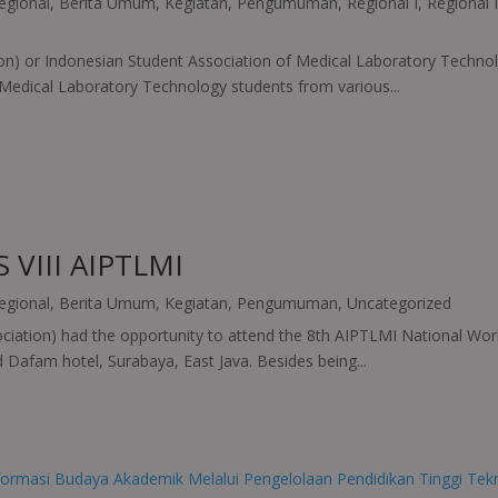
egional
,
Berita Umum
,
Kegiatan
,
Pengumuman
,
Regional I
,
Regional I
n) or Indonesian Student Association of Medical Laboratory Technolo
 Medical Laboratory Technology students from various...
VIII AIPTLMI
egional
,
Berita Umum
,
Kegiatan
,
Pengumuman
,
Uncategorized
ation) had the opportunity to attend the 8th AIPTLMI National Wor
 Dafam hotel, Surabaya, East Java. Besides being...