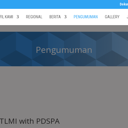
Doku
FIL KAMI
REGIONAL
BERITA
PENGUMUMAN
GALLERY
Pengumuman
IPTLMI with PDSPA