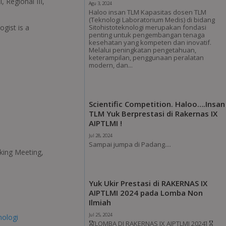
I
,
Regional III
,
Agu 3, 2024
Haloo insan TLM Kapasitas dosen TLM
(Teknologi Laboratorium Medis) di bidang
Sitohistoteknologi merupakan fondasi
gist is a
penting untuk pengembangan tenaga
kesehatan yang kompeten dan inovatif.
Melalui peningkatan pengetahuan,
keterampilan, penggunaan peralatan
modern, dan...
Scientific Competition. Haloo….Insan
TLM Yuk Berprestasi di Rakernas IX
AIPTLMI !
Jul 28, 2024
Sampai jumpa di Padang....
king Meeting,
Yuk Ukir Prestasi di RAKERNAS IX
AIPTLMI 2024 pada Lomba Non
Ilmiah
Jul 25, 2024
🎖[LOMBA DI RAKERNAS IX AIPTLMI 2024] 🎖