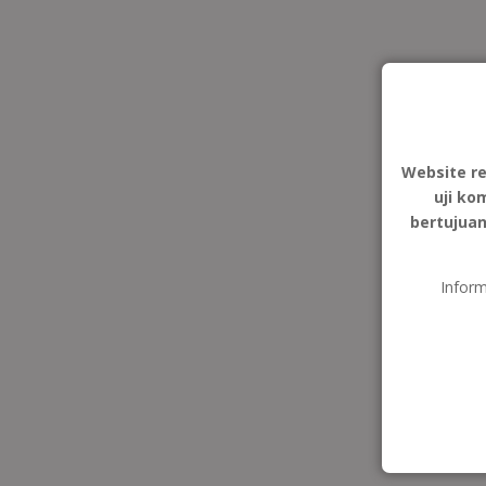
Website r
uji ko
bertujua
Inform