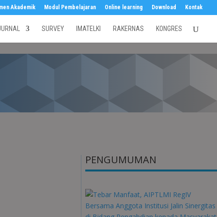
men Akademik
Modul Pembelajaran
Online learning
Download
Kontak
JURNAL
SURVEY
IMATELKI
RAKERNAS
KONGRES
PENGUMUMAN