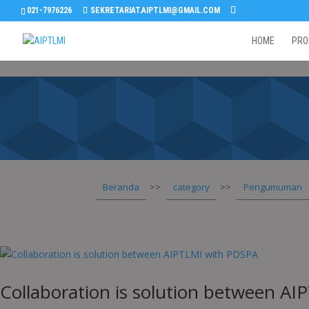
021-7976226
SEKRETARIAT.AIPTLMI@GMAIL.COM
HOME
PRO
Beranda
>>
category
>>
Pengumuman
Collaboration is solution between A