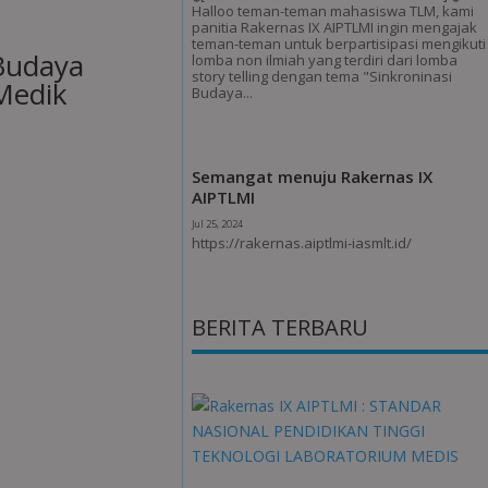
Halloo teman-teman mahasiswa TLM, kami
panitia Rakernas IX AIPTLMI ingin mengajak
teman-teman untuk berpartisipasi mengikuti
Budaya
lomba non ilmiah yang terdiri dari lomba
story telling dengan tema "Sinkroninasi
Medik
Budaya...
Semangat menuju Rakernas IX
AIPTLMI
Jul 25, 2024
https://rakernas.aiptlmi-iasmlt.id/
BERITA TERBARU