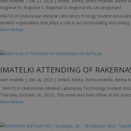
oleh
imatelki
|
Okt 27, 2023
|
Artikel
,
Berita
,
Berita Imatelki
,
Berita R
Regional IV
,
Regional V
,
Regional VI
,
Regional VII
,
Uncategorized
IMATELKI (Indonesian Medical Laboratory Ecology Student Associatio
student organization that plays a role in accommodating and uniting
baca lainnya
IMATELKI ATTENDING OF RAKERNAS 
oleh
imatelki
|
Okt 26, 2023
|
Artikel
,
Berita
,
Berita Imatelki
,
Berita R
IMATELKI (Indonesian Medical Laboratory Technology Student Associ
Thursday (October 26, 2023). This event was held offline at the Grand
baca lainnya