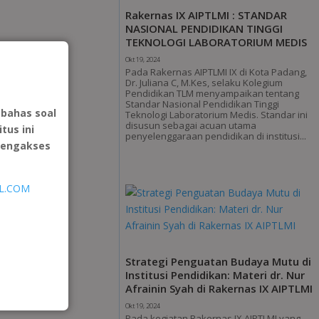
Rakernas IX AIPTLMI : STANDAR
NASIONAL PENDIDIKAN TINGGI
TEKNOLOGI LABORATORIUM MEDIS
Okt 19, 2024
Pada Rakernas AIPTLMI IX di Kota Padang,
Dr. Juliana C, M.Kes, selaku Kolegium
Pendidikan TLM menyampaikan tentang
Standar Nasional Pendidikan Tinggi
bahas soal
Teknologi Laboratorium Medis. Standar ini
disusun sebagai acuan utama
tus ini
penyelenggaraan pendidikan di institusi...
mengakses
IL.COM
Strategi Penguatan Budaya Mutu di
Institusi Pendidikan: Materi dr. Nur
Afrainin Syah di Rakernas IX AIPTLMI
Okt 19, 2024
Pada kegiatan Rakernas IX AIPTLMI yang