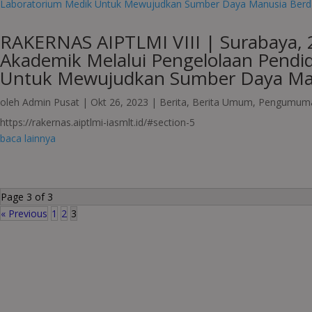
RAKERNAS AIPTLMI VIII | Surabaya, 
Akademik Melalui Pengelolaan Pendid
Untuk Mewujudkan Sumber Daya Manu
oleh
Admin Pusat
|
Okt 26, 2023
|
Berita
,
Berita Umum
,
Pengumum
https://rakernas.aiptlmi-iasmlt.id/#section-5
baca lainnya
Page 3 of 3
« Previous
1
2
3